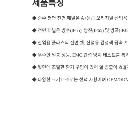
제품특징
◆ 순수 평면 전면 패널은 A+등급 오리지널 산업용
◆
전면 패널은 방수(IP65), 방진(IP65) 및 방폭(IK
◆
산업용 플라스틱 전면 쉘, 산업용 검정색 금속 프
◆
우수한 밀봉 성능, EMC 간섭 방지 테스트를 통
◆
뒷면에 조밀한 환기 구멍이 있어 열 방출이 효율
◆
다양한 크기
7
"~55"는 선택 사항이며 OEM/O