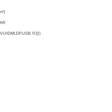
m²)
,AR
,HDMI,DP,USB 이상)