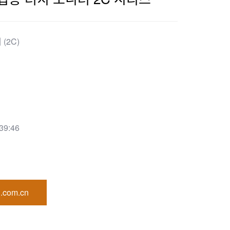
(2C)
39:46
.com.cn