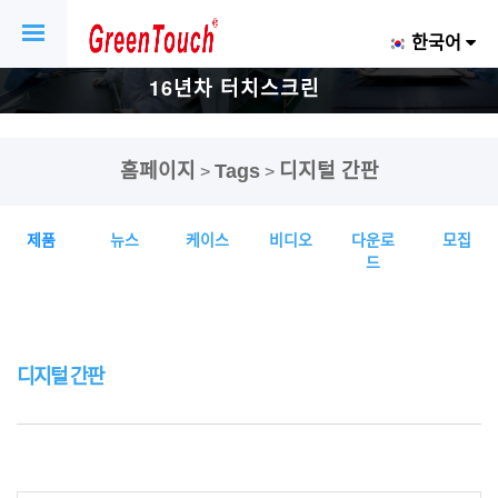
한국어
16년차 터치스크린
및 디스플레이 공
홈페이지
Tags
디지털 간판
>
>
장.
제품
뉴스
케이스
비디오
다운로
모집
드
디지털 간판