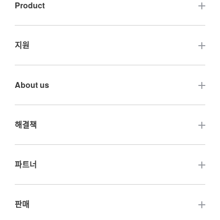
Product
터치 스크린
지원
오픈 프레임 터치 모니터
자주 묻는 질문
About us
터치 컴퓨터
보증 및 서비스
폐쇄형 프레임 터치 모니터
문의하기
해결책
고휘도 터치 디스플레이
기업인증
충전 파일 표시 화면
터치 디지털 사이니지
파트너
회사 행사
판매 캐비닛 디스플레이 화면
터치 화이트보드 PC
업계 소식
기타 관련 웹 사이트
판매
익스프레스 사물함 디스플레이 화면
LCD 패널