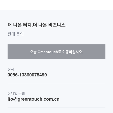
주요 고객 소개
회사소개
맞춤형
액세서리
기타 판매 플랫폼 구매 가이드 라인
글로벌 배급 업체 웹 사이트 소개
팀 소개
옥외 응용
게시판 구매 가이드
더 나은 터치,더 나은 비즈니스.
소프트웨어 공급 업체 및 협력 업체
환경 및 엔터테인먼트
사서함 구입 메시지
판매 문의
하드웨어 공급 업체 및 협력 업체
인터랙티브 디지털 사이니지
Skepy 구매 안내
오늘 Greentouch로 이동하십시오.
의료 및 헬스케어
운송
전화
0086-13360075499
금융 및 은행
이메일 문의
소매 및 레스토랑
ifo@greentouch.com.cn
산업용