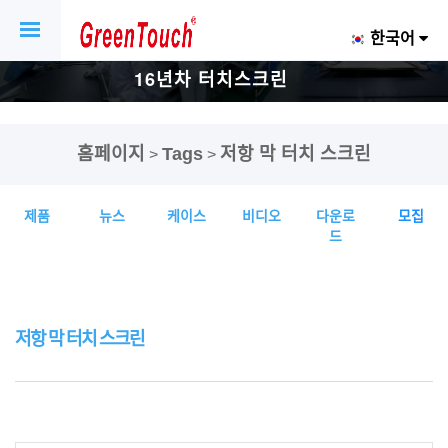
한국어
16년차 터치스크린
및 디스플레이 공
홈페이지
Tags
저항 막 터치 스크린
>
>
장.
제품
뉴스
케이스
비디오
다운로
모집
드
저항 막 터치 스크린