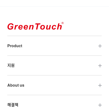
Product
터치 스크린
지원
오픈 프레임 터치 모니터
자주 묻는 질문
About us
터치 컴퓨터
보증 및 서비스
폐쇄형 프레임 터치 모니터
문의하기
해결책